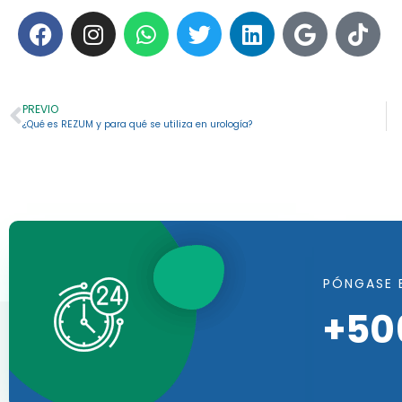
PREVIO
¿Qué es REZUM y para qué se utiliza en urología?
PÓNGASE 
+50