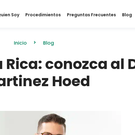
uien Soy
Procedimientos
Preguntas Frecuentes
Blog
Inicio
Blog
 Rica: conozca al D
rtinez Hoed